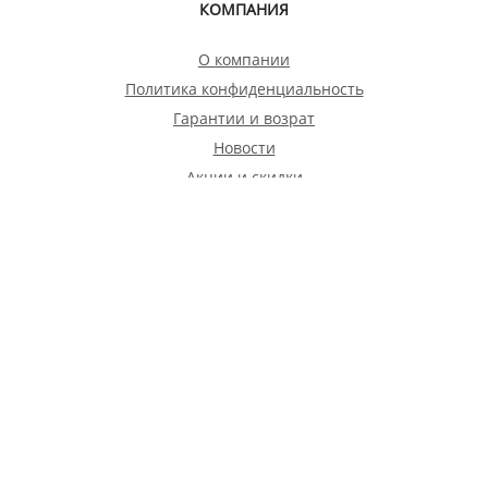
КОМПАНИЯ
О компании
Политика конфиденциальность
Гарантии и возрат
Новости
Акции и скидки
Бонусная программа
Магазины
Благотворительность
ПОКУПАТЕЛЮ
Доставка
Подарочные сертификаты
Оформление заказа
Примерка