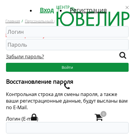
Вход
Регистрация
зад
Главная
/
Персональный раздел
/
Корзина
МАСТЕРСКАЯ
Ваша корзина пуста
монт и реставрация
зготовление изделий на заказ
Забыли пароль?
явка на расчет изготовления
Войти
талог изделий на заказ
Восстановление пароля
Контрольная строка для смены пароля, а также
ваши регистрационные данные, будут высланы вам
по E-Mail.
0
Логин (E-mail)