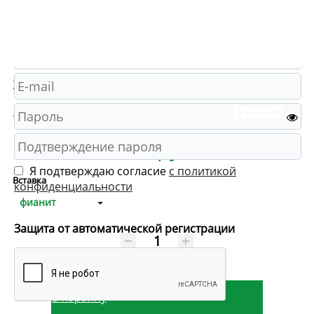
3366240б Пирсинг (Ag 925)
Артикул: 3366240б
( 0 )
538 руб.
Я подтверждаю согласие
с политикой
Вставка
конфиденциальности
фианит
Защита от автоматической регистрации
шт
В корзину