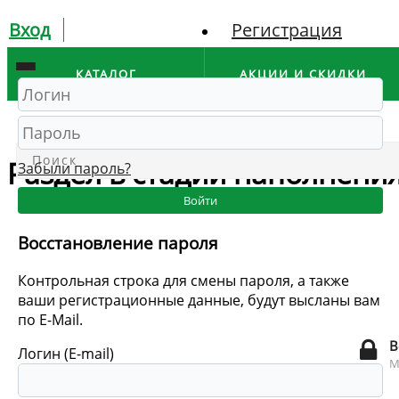
Вход
Регистрация
КАТАЛОГ
АКЦИИ И СКИДКИ
Главная
/
Ломбард
/
Скупка и обмен
Раздел в стадии наполнени
Забыли пароль?
Войти
Восстановление пароля
Контрольная строка для смены пароля, а также
ваши регистрационные данные, будут высланы вам
по E-Mail.
В
Логин (E-mail)
М