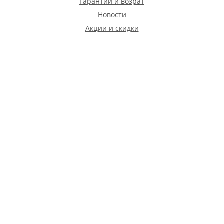
Гарантии и возрат
Новости
Акции и скидки
Бонусная программа
Магазины
Благотворительность
ПОКУПАТЕЛЮ
Доставка
Подарочные сертификаты
Оформление заказа
Примерка
Подарочная упаковка
Оплата заказа